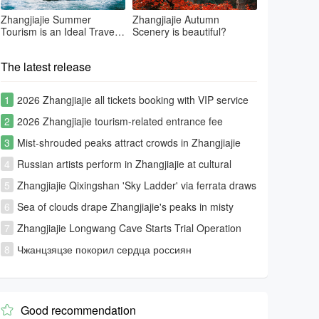
Zhangjiajie Summer
Zhangjiajie Autumn
Tourism is an Ideal Travel
Scenery is beautiful?
Summer Place
The latest release
1
2026 Zhangjiajie all tickets booking with VIP service
2
2026 Zhangjiajie tourism-related entrance fee
information
3
Mist-shrouded peaks attract crowds in Zhangjiajie
4
Russian artists perform in Zhangjiajie at cultural
exchange event
5
Zhangjiajie Qixingshan 'Sky Ladder' via ferrata draws
global thrill-seekers
6
Sea of clouds drape Zhangjiajie's peaks in misty
splendor
7
Zhangjiajie Longwang Cave Starts Trial Operation
8
Чжанцзяцзе покорил сердца россиян
Good recommendation
