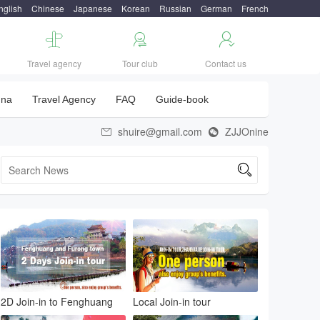
nglish
Chinese
Japanese
Korean
Russian
German
French



Travel agency
Tour club
Contact us
una
Travel Agency
FAQ
Guide-book
shuire@gmail.com
ZJJOnine



2D Join-in to Fenghuang
Local Join-in tour