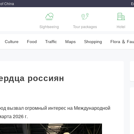
 of China
E



Sightseeing
Tour packages
Hotel
Culture
Food
Traffic
Maps
Shopping
Flora ＆ Fa
ердца россиян
ород вызвал огромный интерес на Международной
арта 2026 г.