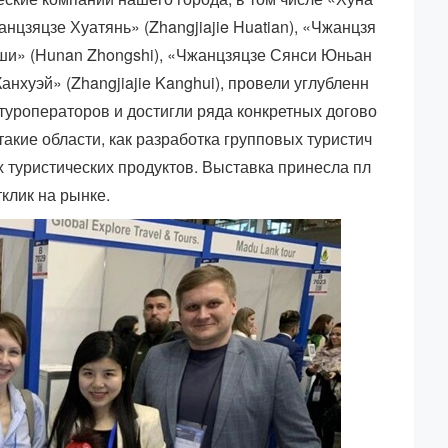
нцзяцзе Хуатянь» (Zhangjiajie Huatian), «Чжанцзя
унши» (Hunan Zhongshi), «Чжанцзяцзе Сянси Юньан
Канхуэй» (Zhangjiajie Kanghui), провели углубленн
туроператоров и достигли ряда конкретных догово
акие области, как разработка групповых туристич
 туристических продуктов. Выставка принесла пл
клик на рынке.