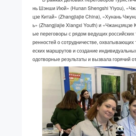
нь Шэнши Июй» (Hunan Shengshi Yiyou), «Чжа
цзе Китай» (Zhangjiajie China), «Хунань Чж
ь» (Zhangjiajie Xiangxi Youth) и «Чжанцзяцзе 
ые переговоры с рядом ведущих российских 
ренностей о сотрудничестве, охватывающих т
еских маршрутов и создание индивидуальных
одотворные результаты и вызвала горячий от