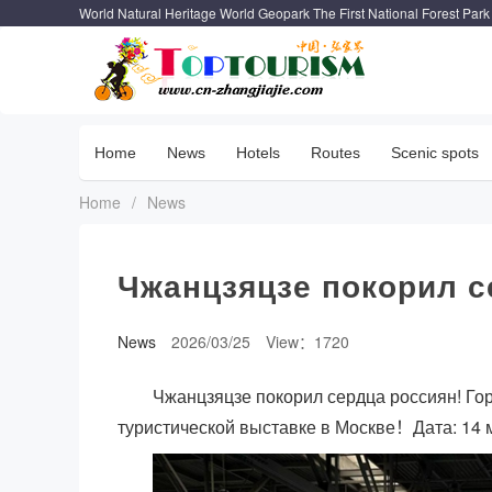
World Natural Heritage World Geopark The First National Forest Park
Home
News
Hotels
Routes
Scenic spots
Home
/
News
Чжанцзяцзе покорил с
News
2026/03/25
View：1720
Чжанцзяцзе покорил сердца россиян! Г
туристической выставке в Москве！Дата: 14 м