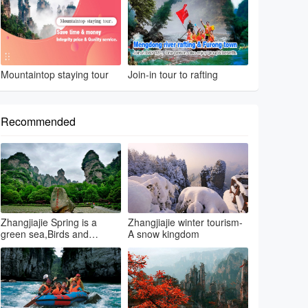
Mountaintop staying tour
Join-in tour to rafting
Recommended
Zhangjiajie Spring is a
Zhangjiajie winter tourism-
green sea,Birds and
A snow kingdom
flowers...